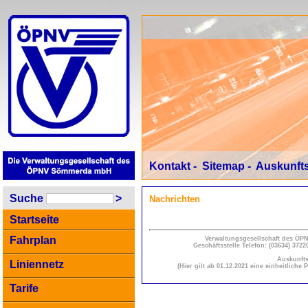
Kontakt
-
Sitemap
-
Auskunfts
Suche
>
Nachrichten
Startseite
Fahrplan
Verwaltungsgesellschaft des Ö
Geschäftsstelle Telefon: (03634) 3722
Auskunfts
Liniennetz
(Hier gilt ab 01.12.2021 eine einheitlich
Tarife