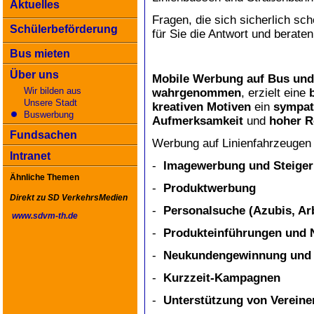
Aktuelles
Fragen, die sich sicherlich sch
Schülerbeförderung
für Sie die Antwort und beraten
Bus mieten
Über uns
Mobile Werbung auf Bus und
Wir bilden aus
wahrgenommen
, erzielt eine
Unsere Stadt
kreativen Motiven
ein
sympat
Buswerbung
Aufmerksamkeit
und
hoher R
Fundsachen
Werbung auf Linienfahrzeugen e
Intranet
-
Imagewerbung und Steiger
Ähnliche Themen
-
Produktwerbung
Direkt zu SD VerkehrsMedien
-
Personalsuche (Azubis, Arb
www.sdvm-th.de
-
Produkteinführungen und 
-
Neukundengewinnung und 
-
Kurzzeit-Kampagnen
-
Unterstützung von Vereine