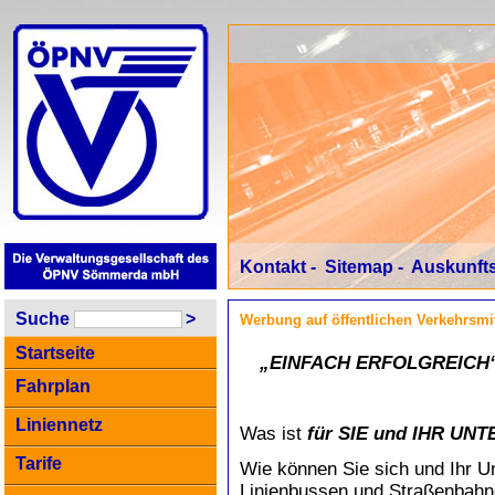
Kontakt
-
Sitemap
-
Auskunfts
Suche
>
Werbung auf öffentlichen Verkehrsmit
Startseite
„EINFACH ERFOLGREICH“
Fahrplan
Liniennetz
Was ist
für SIE und IHR U
Tarife
Wie können Sie sich und Ihr 
Linienbussen und Straßenbahn