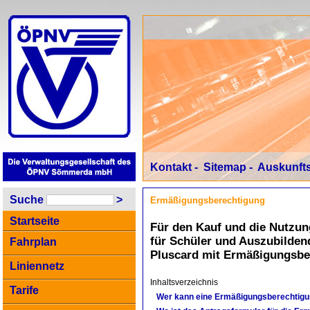
Kontakt
-
Sitemap
-
Auskunfts
Suche
>
Ermäßigungsberechtigung
Startseite
Für den Kauf und die Nutzu
für Schüler und Auszubilden
Fahrplan
Pluscard mit Ermäßigungsber
Liniennetz
Inhaltsverzeichnis
Tarife
Wer kann eine Ermäßigungsberechtigun