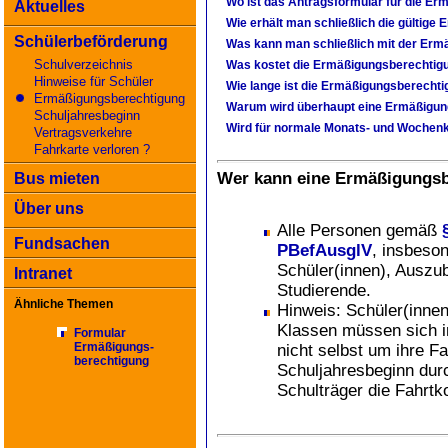
Wo ist das Antragsformular für die Er
Aktuelles
Wie erhält man schließlich die gültige
Schülerbeförderung
Was kann man schließlich mit der Erm
Schulverzeichnis
Was kostet die Ermäßigungsberechtig
Hinweise für Schüler
Wie lange ist die Ermäßigungsberechtig
Ermäßigungsberechtigung
Warum wird überhaupt eine Ermäßigung
Schuljahresbeginn
Wird für normale Monats- und Wochenk
Vertragsverkehre
Fahrkarte verloren ?
Wer kann eine Ermäßigungsb
Bus mieten
Über uns
Alle Personen gemäß
Fundsachen
PBefAusglV
, insbeso
Schüler(innen), Auszu
Intranet
Studierende.
Ähnliche Themen
Hinweis: Schüler(innen
Klassen müssen sich i
Formular
Ermäßigungs-
nicht selbst um ihre F
berechtigung
Schuljahresbeginn durc
Schulträger die Fahrtk