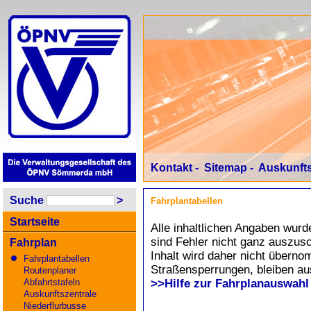
Kontakt
-
Sitemap
-
Auskunfts
Suche
>
Fahrplantabellen
Startseite
Alle inhaltlichen Angaben wurd
sind Fehler nicht ganz auszusc
Fahrplan
Inhalt wird daher nicht übern
Fahrplantabellen
Straßensperrungen, bleiben au
Routenplaner
Abfahrtstafeln
>>Hilfe zur Fahrplanauswahl
Auskunftszentrale
Niederflurbusse