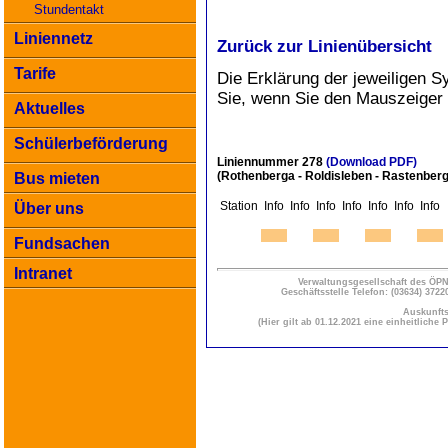
Stundentakt
Liniennetz
Zurück zur Linienübersicht
Tarife
Die Erklärung der jeweiligen S
Sie, wenn Sie den Mauszeiger
Aktuelles
Schülerbeförderung
Liniennummer 278
(Download PDF)
(Rothenberga - Roldisleben - Rastenberg 
Bus mieten
Station
Info
Info
Info
Info
Info
Info
Info
Über uns
Fundsachen
Intranet
Verwaltungsgesellschaft des Ö
Geschäftsstelle Telefon: (03634) 3722
Auskunfts
(Hier gilt ab 01.12.2021 eine einheitlich