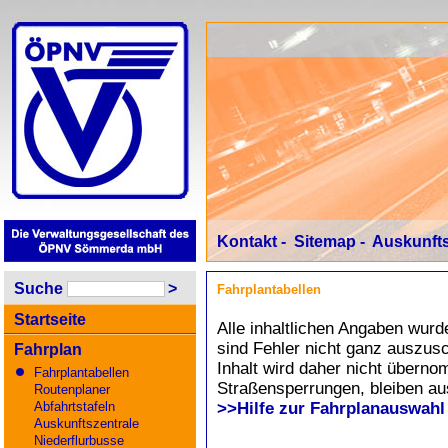
Kontakt
-
Sitemap
-
Auskunfts
Suche
>
Fahrplantabellen
Startseite
Alle inhaltlichen Angaben wurd
sind Fehler nicht ganz auszusc
Fahrplan
Inhalt wird daher nicht übern
Fahrplantabellen
Straßensperrungen, bleiben au
Routenplaner
Abfahrtstafeln
>>Hilfe zur Fahrplanauswahl
Auskunftszentrale
Niederflurbusse