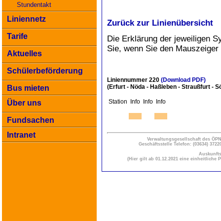
Stundentakt
Liniennetz
Zurück zur Linienübersicht
Tarife
Die Erklärung der jeweiligen S
Sie, wenn Sie den Mauszeiger
Aktuelles
Schülerbeförderung
Liniennummer 220
(Download PDF)
(Erfurt - Nöda - Haßleben - Straußfurt -
Bus mieten
Station
Info
Info
Info
Über uns
Fundsachen
Intranet
Verwaltungsgesellschaft des Ö
Geschäftsstelle Telefon: (03634) 3722
Auskunfts
(Hier gilt ab 01.12.2021 eine einheitlich