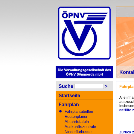
Konta
Suche
>
Fahrpla
Startseite
Alle inha
auszusch
Fahrplan
insbeson
>>Hilfe 
Fahrplantabellen
Routenplaner
Abfahrtstafeln
Auskunftszentrale
Niederflurbusse
Zurück z