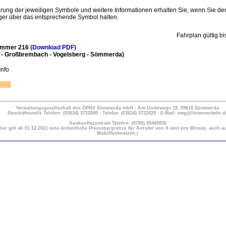
ärung der jeweiligen Symbole und weitere Informationen erhalten Sie, wenn Sie de
er über das entsprechende Symbol halten.
Fahrplan gültig b
ummer 216
(Download PDF)
 - Großbrembach - Vogelsberg - Sömmerda)
Info
Verwaltungsgesellschaft des ÖPNV Sömmerda mbH - Am Unterwege 19, 99610 Sömmerda
Geschäftsstelle Telefon: (03634) 3722000 - Telefax: (03634) 3722020 - E-Mail: vwg@linienverkehr.d
Auskunftszentrale Telefon: (0700) 55445555
Hier gilt ab 01.12.2021 eine einheitliche Preisobergrenze für Anrufer von 9 cent pro Minute, auch a
Mobilfunknetzen.)