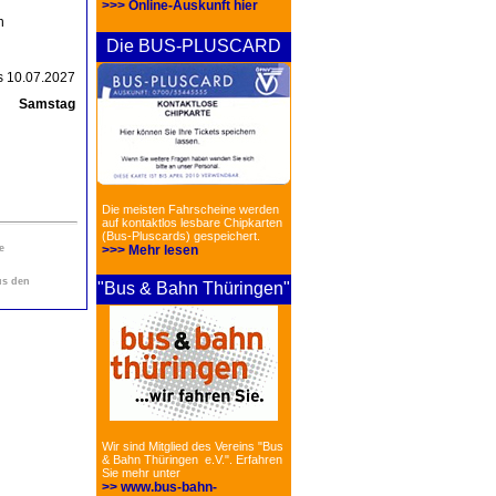
>>> Online-Auskunft hier
n
Die BUS-PLUSCARD
is 10.07.2027
Samstag
Die meisten Fahrscheine werden
auf kontaktlos lesbare Chipkarten
(Bus-Pluscards) gespeichert.
>>> Mehr lesen
e
us den
"Bus & Bahn Thüringen"
Wir sind Mitglied des Vereins "Bus
& Bahn Thüringen e.V.". Erfahren
Sie mehr unter
>> www.bus-bahn-