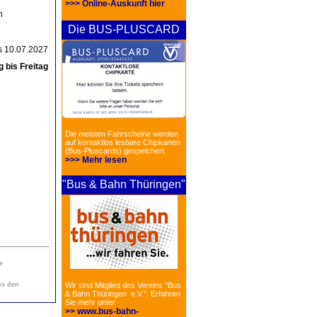
>>> Online-Auskunft hier
n
Die BUS-PLUSCARD
is 10.07.2027
 bis Freitag
Die meisten Fahrscheine werden
auf kontaktlos lesbare Chipkarten
(Bus-Pluscards) gespeichert.
>>> Mehr lesen
"Bus & Bahn Thüringen"
e
us den
Wir sind Mitglied des Vereins "Bus
& Bahn Thüringen e.V.". Erfahren
Sie mehr unter
>> www.bus-bahn-