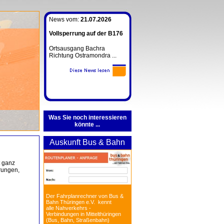
News vom:
21.07.2026
Vollsperrung auf der B176
Ortsausgang Bachra
Richtung Ostramondra ...
Was Sie noch interessieren
könnte ...
Auskunft Bus & Bahn
t ganz
rungen,
Der Fahrplanrechner von Bus &
Bahn Thüringen e.V. kennt
alle Nahverkehrs -
Verbindungen in Mittelthüringen
(Bus, Bahn, Straßenbahn)