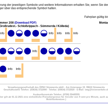
ärung der jeweiligen Symbole und weitere Informationen erhalten Sie, wenn Sie de
er über das entsprechende Symbol halten.
Fahrplan gültig b
ummer 208
(Download PDF)
Montag
- Großrudest.- Schloßvippach - Sömmerda / Kölleda)
Info
Info
Info
Info
Info
Info
Info
Info
Verwaltungsgesellschaft des ÖPNV Sömmerda mbH - Am Unterwege 19, 99610 Sömmerda
Geschäftsstelle Telefon: (03634) 3722000 - Telefax: (03634) 3722020 - E-Mail: vwg@linienverkehr.d
Auskunftszentrale Telefon: (0700) 55445555
Hier gilt ab 01.12.2021 eine einheitliche Preisobergrenze für Anrufer von 9 cent pro Minute, auch a
Mobilfunknetzen.)