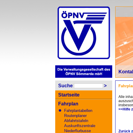
Konta
Suche
>
Fahrpla
Startseite
Alle inha
auszusch
Fahrplan
insbeson
>>Hilfe 
Fahrplantabellen
Routenplaner
Abfahrtstafeln
Auskunftszentrale
Niederflurbusse
Zurück z