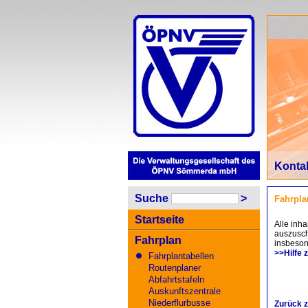
Konta
Suche
>
Fahrpla
Startseite
Alle inha
auszusch
Fahrplan
insbeson
>>Hilfe 
Fahrplantabellen
Routenplaner
Abfahrtstafeln
Auskunftszentrale
Niederflurbusse
Zurück z