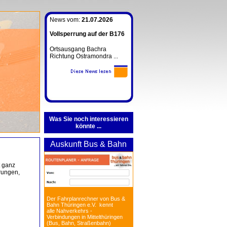
News vom:
21.07.2026
Vollsperrung auf der B176
Ortsausgang Bachra
Richtung Ostramondra ...
Was Sie noch interessieren
könnte ...
Auskunft Bus & Bahn
t ganz
rungen,
Der Fahrplanrechner von Bus &
Bahn Thüringen e.V. kennt
alle Nahverkehrs -
Verbindungen in Mittelthüringen
(Bus, Bahn, Straßenbahn)