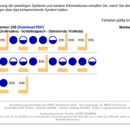
ärung der jeweiligen Symbole und weitere Informationen erhalten Sie, wenn Sie de
er über das entsprechende Symbol halten.
Fahrplan gültig b
ummer 208
(Download PDF)
Montag
- Großrudest.- Schloßvippach - Sömmerda / Kölleda)
Info
Info
Info
Info
Info
Info
Info
Info
Verwaltungsgesellschaft des ÖPNV Sömmerda mbH - Am Unterwege 19, 99610 Sömmerda
Geschäftsstelle Telefon: (03634) 3722000 - Telefax: (03634) 3722020 - E-Mail: vwg@linienverkehr.d
Auskunftszentrale Telefon: (0700) 55445555
Hier gilt ab 01.12.2021 eine einheitliche Preisobergrenze für Anrufer von 9 cent pro Minute, auch a
Mobilfunknetzen.)