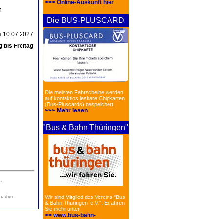
>>> Online-Auskunft hier
n
Die BUS-PLUSCARD
is 10.07.2027
 bis Freitag
Die meisten Fahrscheine werden
auf kontaktlos lesbare Chipkarten
(Bus-Pluscards) gespeichert.
>>> Mehr lesen
"Bus & Bahn Thüringen"
e
us den
Wir sind Mitglied des Vereins "Bus
& Bahn Thüringen e.V.". Erfahren
Sie mehr unter
>> www.bus-bahn-