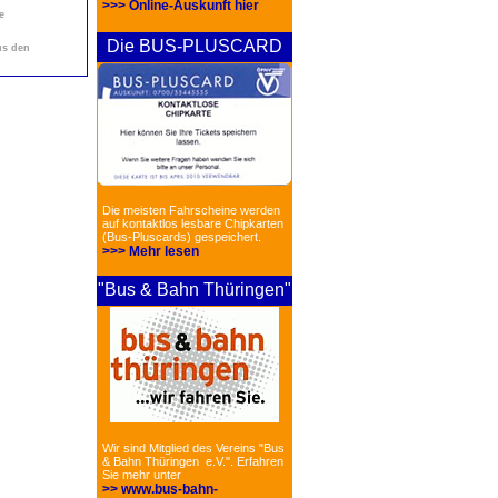
>>> Online-Auskunft hier
e
Die BUS-PLUSCARD
us den
Die meisten Fahrscheine werden
auf kontaktlos lesbare Chipkarten
(Bus-Pluscards) gespeichert.
>>> Mehr lesen
"Bus & Bahn Thüringen"
Wir sind Mitglied des Vereins "Bus
& Bahn Thüringen e.V.". Erfahren
Sie mehr unter
>> www.bus-bahn-