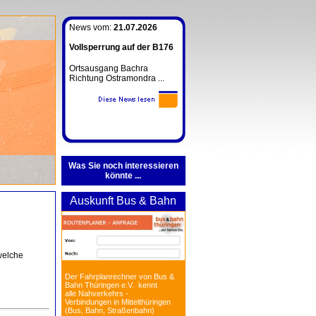
News vom:
21.07.2026
Vollsperrung auf der B176
Ortsausgang Bachra
Richtung Ostramondra ...
Was Sie noch interessieren
könnte ...
Auskunft Bus & Bahn
welche
Der Fahrplanrechner von Bus &
Bahn Thüringen e.V. kennt
alle Nahverkehrs -
Verbindungen in Mittelthüringen
(Bus, Bahn, Straßenbahn)