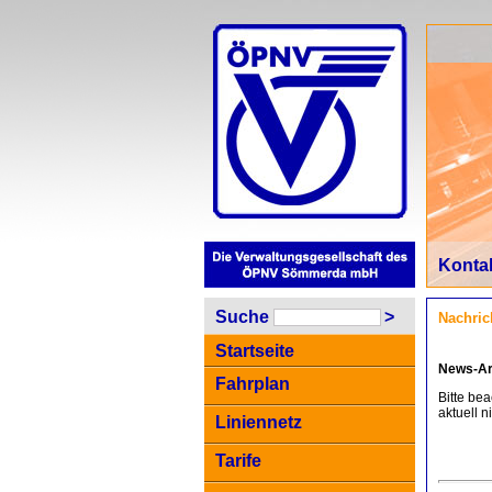
Konta
Suche
>
Nachric
Startseite
News-Ar
Fahrplan
Bitte be
aktuell n
Liniennetz
Tarife