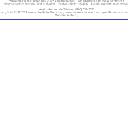
Verwaltungsgesellschaft des ÖPNV Sömmerda mbH - Am Unterwege 19, 99610 Sömmerda
Geschäftsstelle Telefon: (03634) 3722000 - Telefax: (03634) 3722020 - E-Mail: vwg@linienverkehr.d
Auskunftszentrale Telefon: (0700) 55445555
Hier gilt ab 01.12.2021 eine einheitliche Preisobergrenze für Anrufer von 9 cent pro Minute, auch a
Mobilfunknetzen.)