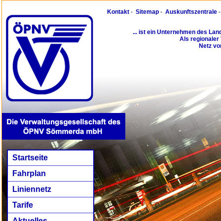
Kontakt
-
Sitemap
-
Auskunftszentrale
... ist ein Unternehmen des La
Als regionaler
Netz vo
Startseite
Fahrplan
Liniennetz
Tarife
Aktuelles